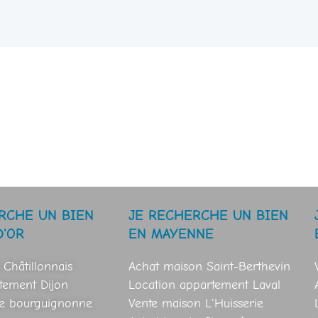
RCHE UN BIEN
JE RECHERCHE UN BIEN
D'OR
EN MAYENNE
 Châtillonnais
Achat maison Saint-Berthevin
tement Dijon
Location appartement Laval
se bourguignonne
Vente maison L'Huisserie