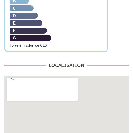
B
C
D
E
F
G
Forte émission de GES
LOCALISATION