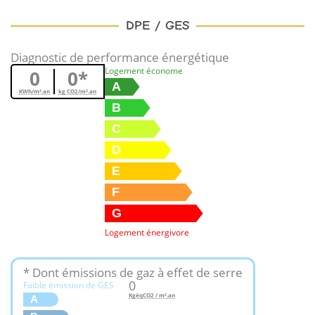
DPE / GES
Diagnostic de performance énergétique
Logement économe
0
0*
A
KWh/m².an
kg CO2/m².an
B
C
D
E
F
G
Logement énergivore
* Dont émissions de gaz à effet de serre
0
Faible émission de GES
KgéqCO2 / m².an
A