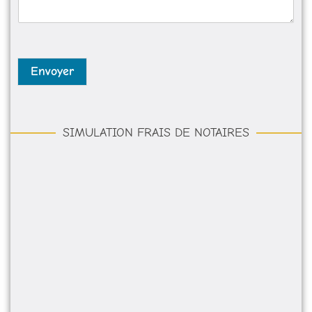
a
g
e
*
Envoyer
SIMULATION FRAIS DE NOTAIRES