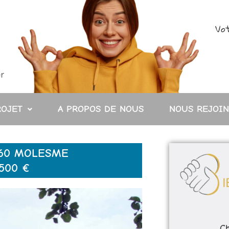
Vot
ROJET
A PROPOS DE NOUS
NOUS REJOI
160 MOLESME
500 €
Ch