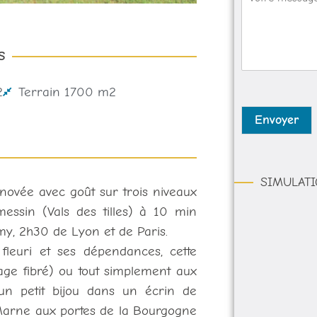
e
i
n
s
l
e
s
*
*
a
S
g
e
*
2
Terrain 1700 m2
Envoyer
SIMULATI
novée avec goût sur trois niveaux
essin (Vals des tilles) à 10 min
lmy, 2h30 de Lyon et de Paris.
leuri et ses dépendances, cette
llage fibré) ou tout simplement aux
un petit bijou dans un écrin de
-Marne aux portes de la Bourgogne