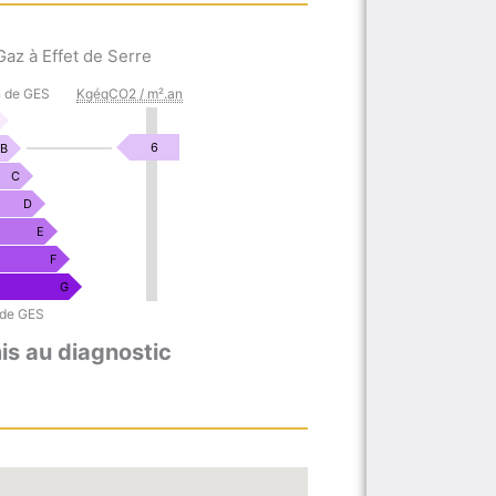
az à Effet de Serre
n de GES
KgéqCO2 / m².an
KgéqCO2
6
B
/
C
m².an
D
E
F
G
 de GES
s au diagnostic