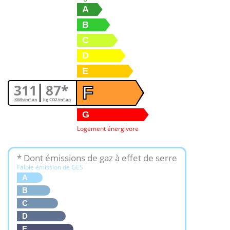
A
B
C
D
E
311
87*
F
KWh/m².an
kg CO2/m².an
G
Logement énergivore
* Dont émissions de gaz à effet de serre
Faible émission de GES
A
B
C
D
E