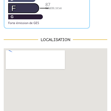
87
F
KgéqCO2 / m².an
G
Forte émission de GES
LOCALISATION