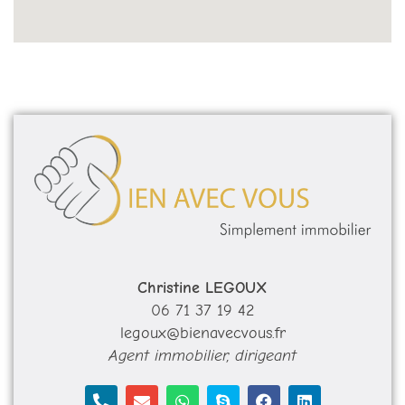
Christine LEGOUX
06 71 37 19 42
legoux@bienavecvous.fr
Agent immobilier, dirigeant
P
E
W
S
F
L