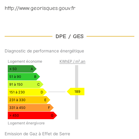
http://www.georisques.gouv.fr
DPE / GES
Diagnostic de performance énergétique
DIAGNOSTIC
Logement économe
KWhEP / m².an
DE
PERFORMANCE
≤ 50
A
ÉNERGÉTIQUE
51 à 90
B
91 à 150
C
KWhEP
189
151 à 230
D
/
231 à 330
E
m².an
331 à 450
F
> 450
G
Logement énergivore
Emission de Gaz à Effet de Serre