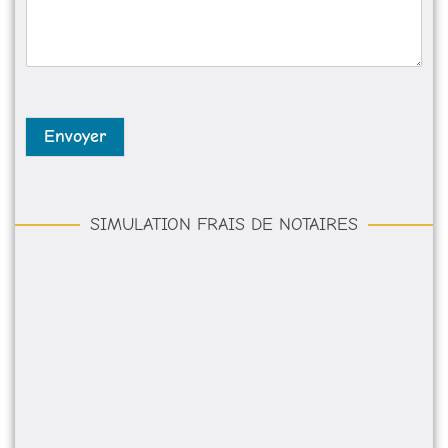
s
*
*
a
g
e
*
Envoyer
SIMULATION FRAIS DE NOTAIRES