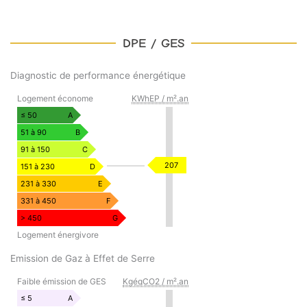
DPE / GES
Diagnostic de performance énergétique
DIAGNOSTIC
Logement économe
KWhEP / m².an
DE
PERFORMANCE
≤ 50
A
ÉNERGÉTIQUE
51 à 90
B
91 à 150
C
KWhEP
207
151 à 230
D
/
231 à 330
E
m².an
331 à 450
F
> 450
G
Logement énergivore
Emission de Gaz à Effet de Serre
EMISSION
Faible émission de GES
KgéqCO2 / m².an
DE
GAZ
≤ 5
A