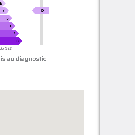
B
KgéqCO2
19
C
/
D
m².an
E
F
G
 de GES
s au diagnostic