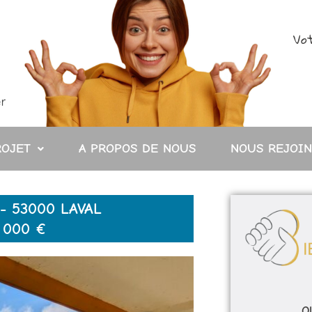
Vot
ROJET
A PROPOS DE NOUS
NOUS REJOI
 53000 LAVAL
 000 €
O