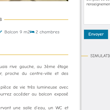
e
i
n
s
l
e
s
*
*
a
S
g
e
*
Balcon 9 m2
2 chambres
Envoyer
SIMULATI
uais rive gauche, au 3ème étage
, proche du centre-ville et des
pièce de vie très lumineuse avec
ourrez accéder au balcon exposé
rvant une salle d’eau, un WC et