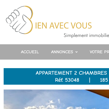
Aller
au
contenu
ACCUEIL
ANNONCES
VOTRE P
APPARTEMENT 2 CHAMBRES -
Réf. 53048 | 185