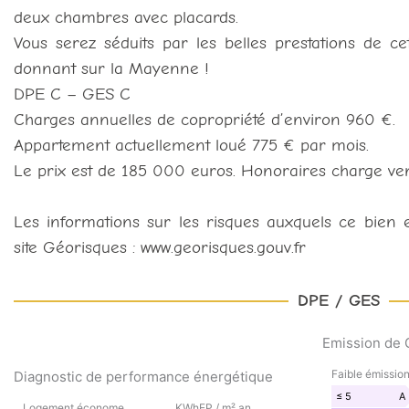
deux chambres avec placards.
Vous serez séduits par les belles prestations de 
donnant sur la Mayenne !
DPE C – GES C
Charges annuelles de copropriété d’environ 960 €.
Appartement actuellement loué 775 € par mois.
Le prix est de 185 000 euros. Honoraires charge ve
Les informations sur les risques auxquels ce bien e
site Géorisques : www.georisques.gouv.fr
DPE / GES
Emission de G
EMISSION
Faible émissio
Diagnostic de performance énergétique
DE
DIAGNOSTIC
GAZ
≤ 5
A
Logement économe
KWhEP / m².an