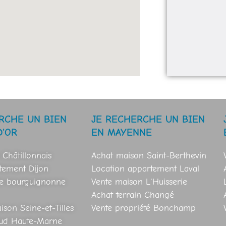
RCHE UN BIEN
JE RECHERCHE UN BIEN
D'OR
EN MAYENNE
 Châtillonnais
Achat maison Saint-Berthevin
tement Dijon
Location appartement Laval
se bourguignonne
Vente maison L'Huisserie
Achat terrain Changé
son Seine-et-Tilles
Vente propriété Bonchamp
Sud Haute-Marne