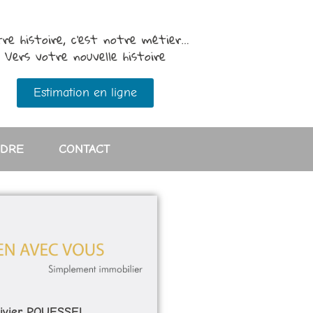
re histoire, c’est notre métier…
Vers votre nouvelle histoire
Estimation en ligne
NDRE
CONTACT
livier POUESSEL