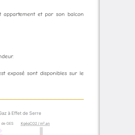
cet appartement et par son balcon
ndeur.
st exposé sont disponibles sur le
az à Effet de Serre
n de GES
KgéqCO2 / m².an