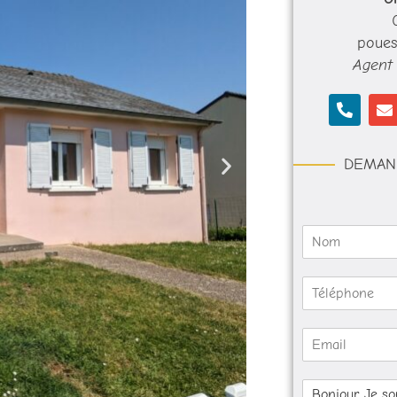
poues
Agent 
P
E
h
n
o
v
n
e
e
DEMAN
l
-
o
a
p
l
e
t
N
o
m
T
*
é
l
E
é
-
p
m
h
M
a
o