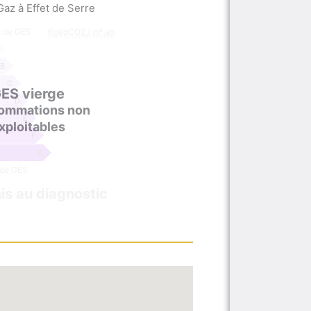
az à Effet de Serre
n de GES
KgéqCO2 / m².an
B
C
ES vierge
D
ommations non
E
xploitables
F
G
 de GES
s au diagnostic