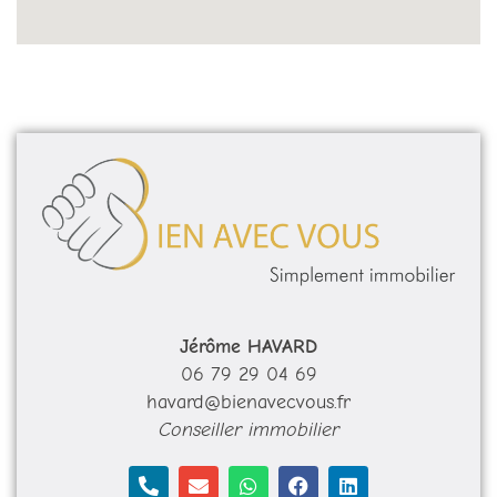
Jérôme HAVARD
06 79 29 04 69
havard@bienavecvous.fr
Conseiller immobilier
P
E
W
F
L
h
n
h
a
i