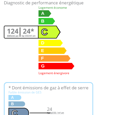
Diagnostic de performance énergétique
Logement économe
A
B
124
24*
C
KWh/m².an
kg CO2/m².an
D
E
F
G
Logement énergivore
* Dont émissions de gaz à effet de serre
Faible émission de GES
A
B
24
C
KgéqCO2 / m².an