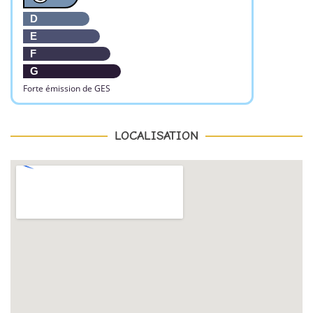
D
E
F
G
Forte émission de GES
LOCALISATION