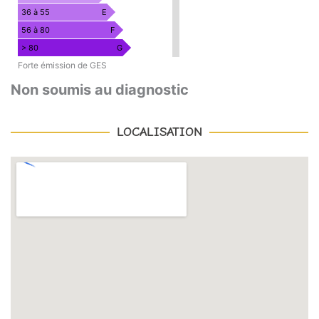
36 à 55
E
56 à 80
F
> 80
G
Forte émission de GES
Non soumis au diagnostic
LOCALISATION