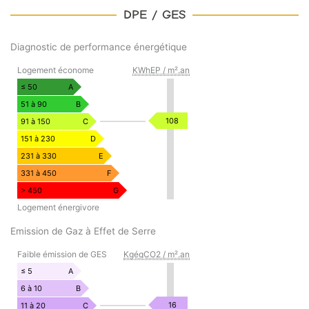
DPE / GES
Diagnostic de performance énergétique
DIAGNOSTIC
Logement économe
KWhEP / m².an
DE
PERFORMANCE
≤ 50
A
ÉNERGÉTIQUE
51 à 90
B
KWhEP
108
91 à 150
C
/
151 à 230
D
m².an
231 à 330
E
331 à 450
F
> 450
G
Logement énergivore
Emission de Gaz à Effet de Serre
EMISSION
Faible émission de GES
KgéqCO2 / m².an
DE
GAZ
≤ 5
A
À
6 à 10
B
EFFET
KgéqCO2
16
11 à 20
C