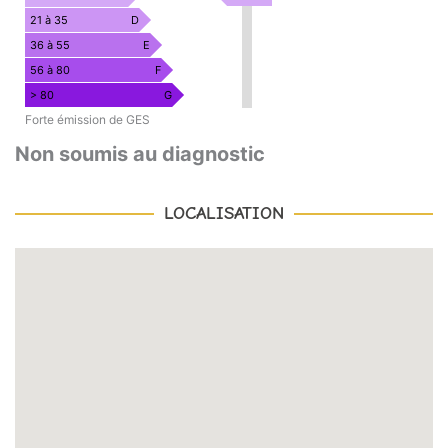
DE
/
21 à 35
D
SERRE
m².an
36 à 55
E
56 à 80
F
> 80
G
Forte émission de GES
Non soumis au diagnostic
LOCALISATION